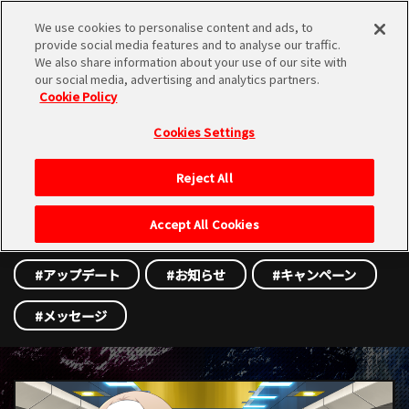
We use cookies to personalise content and ads, to
provide social media features and to analyse our traffic.
We also share information about your use of our site with
our social media, advertising and analytics partners.
日本語
Cookie Policy
NEWS
简体中文
Cookies Settings
ニュース
繁體中文 (HK)
Reject All
繁體中文 (TW)
Accept All Cookies
ALL
NEWS
Q&A
한국어
アップデート
お知らせ
キャンペーン
English
メッセージ