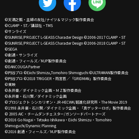
©天酒之瓢・主婦の友社/ナイツ＆マジック製作委員会
©CLAMP・ST／講談社・TMS
©サンライズ
©SUNRISE/PROJECT L-GEASS Character Design ©2006-2017 CLAMP・ST
©SUNRISE/PROJECT L-GEASS Character Design ©2006-2018 CLAMP・ST
©SEGA
©創通・サンライズ
©創通・フィールズ／MJP製作委員会
©DANCOUGA Partner
©円谷プロ ©Eiichi Shimizu,Tomohiro Shimoguchi ©ULTRAMAN製作委員会
©円谷プロ ©2018 TRIGGER・雨宮哲／「GRIDMAN」製作委員会
©東映
©永井豪／ダイナミック企画・ＭＺ製作委員会
©永井豪・石川賢／ダイナミック企画
©プロジェクト シンカリオン・JR-HECWK/超進化研究所・The Movie 2019
©1998 永井豪・石川賢／ダイナミック企画・「真ゲッターロボ」製作委員会
© 2005 AIC・チームダンチェスター/ガンソードパートナーズ
©2016 Go Nagai・Tetsuko Ishikawa・Eiichi Shimizu・Tomohiro
Shimoguchi/Dynamic Planning
©2016 創通・フィールズ／MJP製作委員会